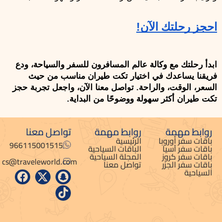
احجز رحلتك الآن!
ابدأ رحلتك مع وكالة عالم المسافرون للسفر والسياحة، ودع 
فريقنا يساعدك في اختيار تكت طيران مناسب من حيث 
السعر، الوقت، والراحة. تواصل معنا الآن، واجعل تجربة حجز 
تكت طيران أكثر سهولة ووضوحًا من البداية.
روابط مهمة
روابط مهمة
تواصل معنا
باقات سفر أوروبا
الرئيسية
966115001515
باقات سفر آسيا
الباقات السياحية
باقات سفر كروز
المجلة السياحية
cs@traveleworld.com
باقات سفر الجزر
تواصل معنا
السياحية