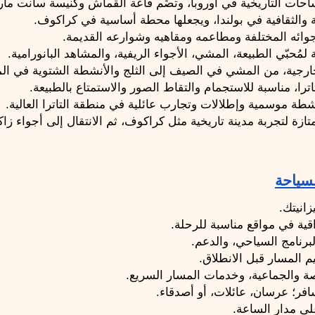
احات التاريخية في أوروبا، وتضُم قاعة القماش وكنيسة سانت م
ية والثقافية في بولندا، ويجعلها محطة أساسية في كراكوف.
ائه المختلفة ومطاعمه ومقاهيه وشوارعه القديمة.
لمُحبّي الطبيعة، المشي، الأجواء الريفية، والمشاهد البانورامية.
لخارجية، من المشي في الصيف إلى الثلج والأنشطة الشتوية في ا
اترا، مناسبة للاستجمام والتقاط الصور والاستمتاع بالطبيعة.
شطة موسمية وإطلالات وتجارب عائلية في منطقة التاترا العالية.
سياحة
انيتك.
قية في مواقع مناسبة للرحلة.
لبرنامج السياحي، والدعم.
 المسار قبل الانطلاق.
صة والجماعية، وخدمات المسار السريع.
فر؛ عرسان، عائلات، أو أصدقاء.
على مدار الساعة.