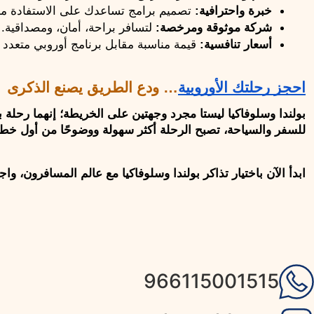
خبرة واحترافية:
 تصميم برامج تساعدك على الاستفادة م
شركة موثوقة ومرخصة:
 لتسافر براحة، أمان، ومصداقية.
أسعار تنافسية:
 قيمة مناسبة مقابل برنامج أوروبي متعدد 
احجز رحلتك الأوروبية
… ودع الطريق يصنع الذكرى
للسفر والسياحة، تصبح الرحلة أكثر سهولة ووضوحًا من أول خطو
ابدأ الآن باختيار تذاكر بولندا وسلوفاكيا مع عالم المسافرون، واجعل رحلتك القادمة 9 أيام من الجمال الأوروبي، الحري
966115001515