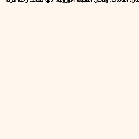
للسفر والسياحة صُممت لك بعناية. من لحظة اختيار تذاكر بولندا وسلوفاكيا وحتى العودة، تحصل على تجربة متكاملة مناسبة للعرسان، العائلات، ومُحبّي الطبيعة الأوروبية؛ لأنها تمنحك رحلة مرنة 