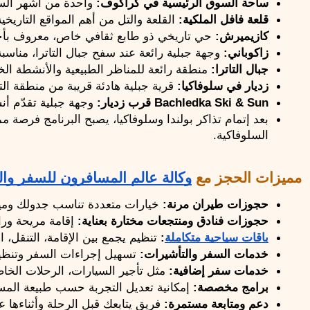
ساحة السوق الرئيسية في كراكوف:
 واحدة من أشهر الس
قلعة فافل الملكية:
 القلعة والتل من أهم المواقع التاريخ
كازيميرش:
 حي تاريخي ذو طابع ثقافي خاص، معروف بأجو
زاكوباني:
 وجهة جبلية رائعة عند سفح جبال التاترا، مناسبة 
جبال التاترا:
 منطقة رائعة للمناظر الطبيعية والأنشطة ا
زديار في سلوفاكيا:
 قرية جبلية هادئة قريبة من منطقة الت
Bachledka Ski & Sun قرب زديار:
 وجهة جبلية تقدّم أن
السلوفاكية.
مميزات الحجز مع 
وكالة عالم المسافرون للسفر وال
حجوزات طيران مرنة: 
خيارات متعددة تناسب جدولك وميز
حجوزات فنادق ومنتجعات مختارة بعناية:
 إقامة مريحة ورا
باقات سياحية متكاملة
: 
تنظيم يجمع بين الإقامة، التنقل، ا
خدمات السفر والتأشيرات:
 تسهيل إجراءات السفر وتنظيم
خدمات سفر إضافية:
 مثل تأجير السيارات، الرحلات الخا
برامج مخصصة: 
إمكانية تعديل التجربة حسب طبيعة المسا
دعم ومتابعة مستمرة:
 فريق يتابعك قبل الرحلة وأثناءها 