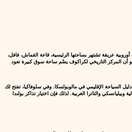
تمنحك هذه الرحلة مزيجًا جميلًا بين بولندا التاريخية وسلوفاكيا الجبلية الواقعتان في قارة أوروبا. في كراكوف، ستعيش أجواء مدينة أوروبية عريقة تشتهر بساحتها الرئيسية، قاعة القماش، فافل، 
ومنطقة كازيميرش التاريخية، وهي من أبرز معالم المدينة المذكورة في دليل كراكوف السياحي الرسمي. كما يوضح موقع اليونسكو أن المركز التاريخي لكراكوف يضُم ساحة سوق كبيرة تعود 
أما زاكوباني، فهي من أشهر الوجهات الجبلية في بولندا، وتُعرف بأنها عاصمة جبال التاترا والوجهة الشتوية الأبرز في البلاد بحسب دليل السياحة الإقليمي في مالوبولسكا. وفي سلوفاكيا، تفتح لك 
زديار أبواب منطقة التاترا، حيث أن منطقة التاترا وشمال سبيش من أكثر المناطق السياحية جذبًا في البلاد، وتضُم جبال التاترا العالية وبيليانسكي والتاترا الغربية. لذلك فإن اختيار تذاكر بولندا 