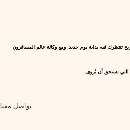
بولندا وسلوفاكيا ليستا مجرد وجهتين على الخريطة؛ إنهما رحلة بين ساحة تاريخية، قلعة ملكية، طريق جبلي، قرية هادئة، وفندق مريح تنتظرك فيه بداية يوم جديد. ومع وكالة عالم المسافرون 
تواصل معنا