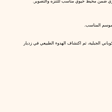
اري ضمن محيط حيوي مناسب للتنزه والتصوير.
لموسم المناسب.
بعد إتمام تذاكر بولندا وسلوفاكيا، يصبح البرنامج فرصة ممتازة لتجربة مدينة تاريخية مثل كراكوف، ثم الانتقال إلى أجواء زاكوباني الجبلية، ثم اكتشاف الهدوء الطبيعي في زديار 