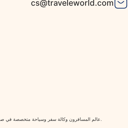
cs@traveleworld.com
عالم المسافرون وكالة سفر وسياحة متخصصة في صناعة تجارب سفر استثنائية داخل وخارج البلاد، نؤمن أن السفر ليس مجرد انتقال من مكان إلى آخر، بل تجربة متكاملة تُعاش بكل تفاصيلها.