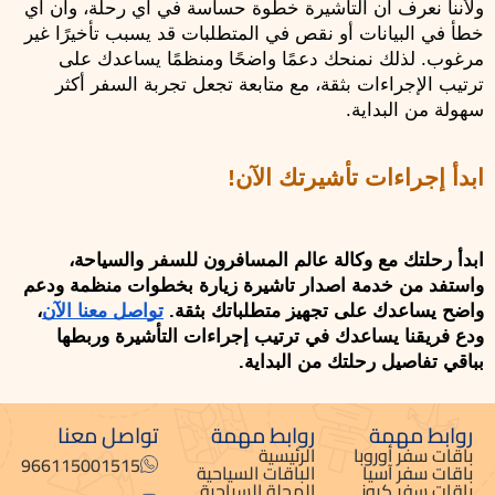
ولأننا نعرف أن التأشيرة خطوة حساسة في أي رحلة، وأن أي 
خطأ في البيانات أو نقص في المتطلبات قد يسبب تأخيرًا غير 
مرغوب. لذلك نمنحك دعمًا واضحًا ومنظمًا يساعدك على 
ترتيب الإجراءات بثقة، مع متابعة تجعل تجربة السفر أكثر 
سهولة من البداية.
ابدأ إجراءات تأشيرتك الآن!
ابدأ رحلتك مع وكالة عالم المسافرون للسفر والسياحة، 
واستفد من خدمة اصدار تاشيرة زيارة بخطوات منظمة ودعم 
واضح يساعدك على تجهيز متطلباتك بثقة. 
تواصل معنا الآن
، 
ودع فريقنا يساعدك في ترتيب إجراءات التأشيرة وربطها 
بباقي تفاصيل رحلتك من البداية.
روابط مهمة
روابط مهمة
تواصل معنا
باقات سفر أوروبا
الرئيسية
966115001515
باقات سفر آسيا
الباقات السياحية
باقات سفر كروز
المجلة السياحية